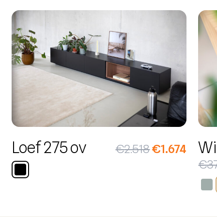
Loef 275 ov
Wi
€
2.518
€
1.674
€
3