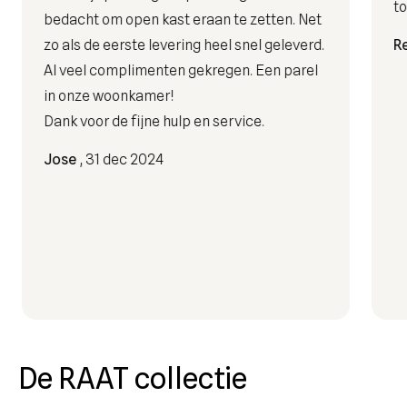
to
bedacht om open kast eraan te zetten. Net
zo als de eerste levering heel snel geleverd.
R
Al veel complimenten gekregen. Een parel
in onze woonkamer!
Dank voor de fijne hulp en service.
Jose
, 31 dec 2024
De RAAT collectie