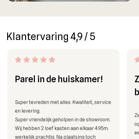
Klantervaring 4,9 / 5
Parel in de huiskamer!
Z
b
Super tevreden met alles. Kwaliteit, service
en levering.
Ze
Super vriendelijk geholpen in de showroom.
op
Wij hebben 2 loef kasten aan elkaar 4.95m.
ee
werkelijk prachtig. Na plaatsing toch