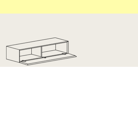
Collectie
Service
Loef
Loef ov
Klantenservice
Halm
Halm ov
Betaling & levering
Norm
Brem
Veelgestelde vragen