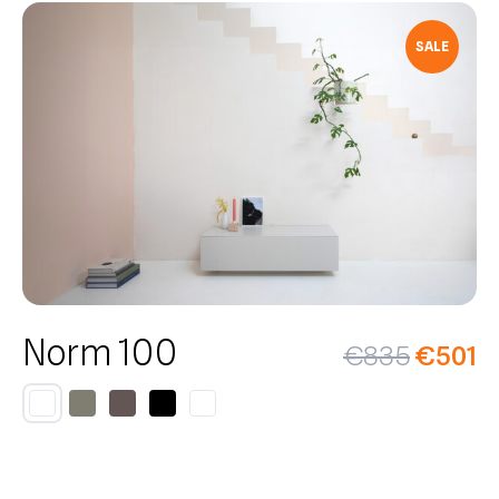
SALE
Norm 100
€
835
€
501