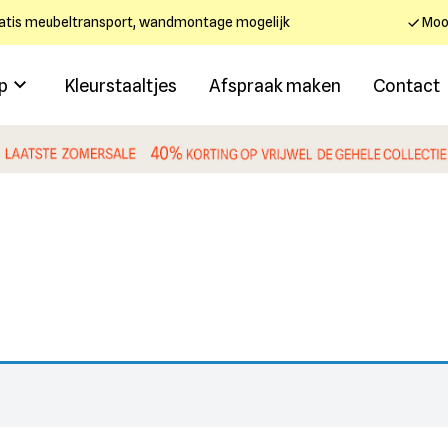
atis meubeltransport, wandmontage mogelijk
Mooi
p
Kleurstaaltjes
Afspraak maken
Contact
.