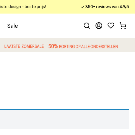
ste design - beste prijs!
350+ reviews van 4.9/5
Sale