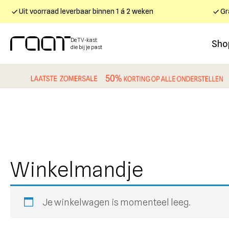
Uit voorraad leverbaar binnen 1 á 2 weken
Gr
De TV-kast
Sho
die bij je past
Winkelmandje
Je winkelwagen is momenteel leeg.