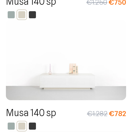
Musa 140 sp
€
1.250
€
750
Musa 140 sp
€
1.282
€
782