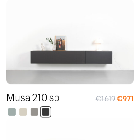
Musa 210 sp
€
1.619
€
971