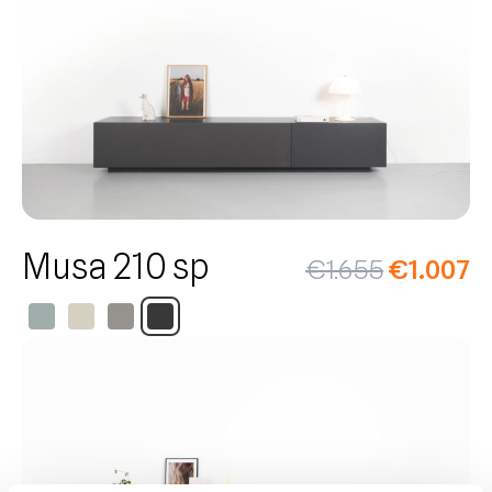
Musa 210 sp
€
1.655
€
1.007