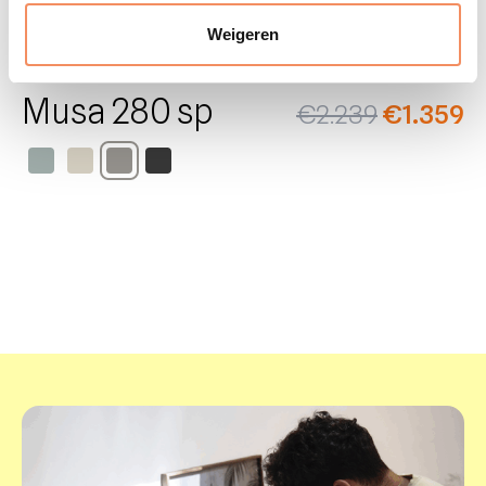
Weigeren
Musa 280 sp
€
2.239
€
1.359