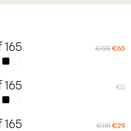
SALE
f 165
€
125
€
65
f 165
€
0
SALE
f 165
€
118
€
29