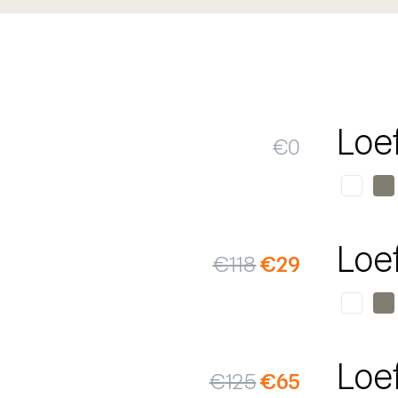
Loe
€
0
SALE
Loe
€
118
€
29
SALE
Loe
€
125
€
65