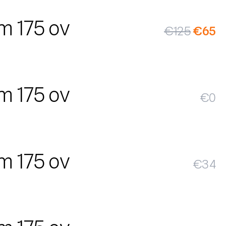
SALE
m 175 ov
€
125
€
65
m 175 ov
€
0
m 175 ov
€
34
SALE