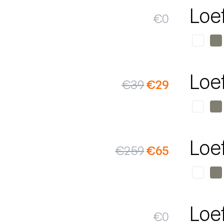
Loe
€
0
SALE
Loe
€
39
€
29
SALE
Loe
€
259
€
65
Loe
€
0