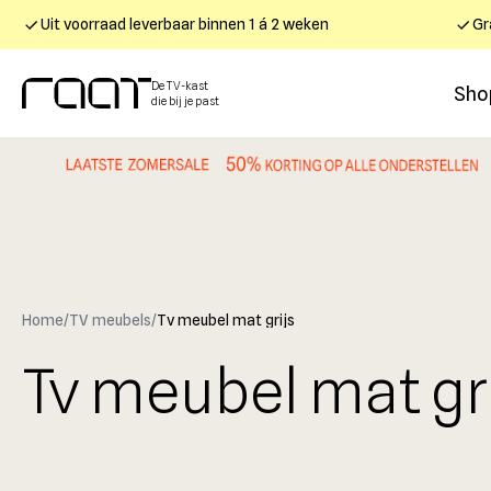
Uit voorraad leverbaar binnen 1 á 2 weken
Gr
De TV-kast
Sho
die bij je past
Home
/
TV meubels
/
Tv meubel mat grijs
Tv meubel mat gr