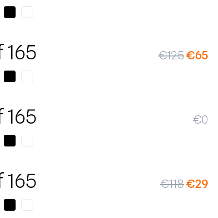
SALE
f 165
€
125
€
65
f 165
€
0
SALE
f 165
€
118
€
29