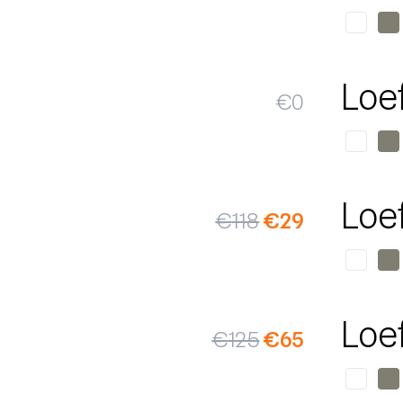
Loe
€
0
SALE
Loe
€
118
€
29
SALE
Loe
€
125
€
65