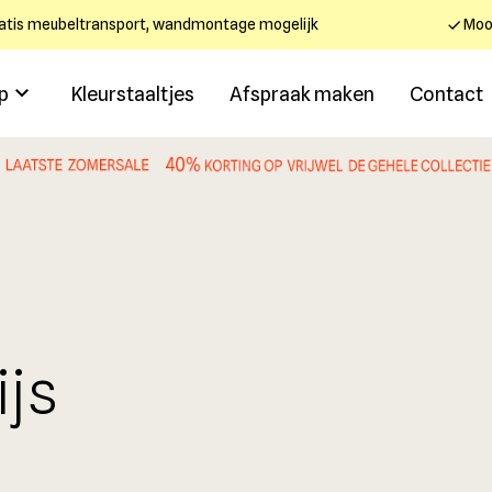
atis meubeltransport, wandmontage mogelijk
Mooi
p
Kleurstaaltjes
Afspraak maken
Contact
.
ijs