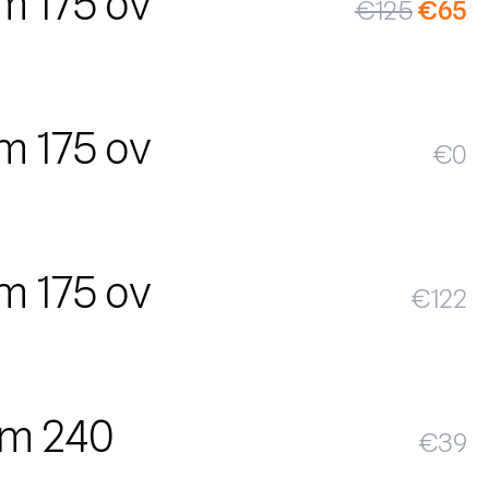
m 175 ov
€
125
€
65
m 175 ov
€
0
m 175 ov
€
122
m 240
€
39