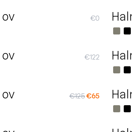
 ov
Hal
€
0
 ov
Hal
€
122
SALE
 ov
Hal
€
125
€
65