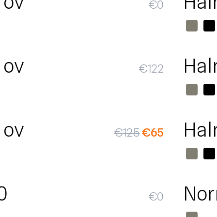
 ov
Hal
€
0
 ov
Hal
€
122
SALE
 ov
Hal
€
125
€
65
0
Nor
€
0