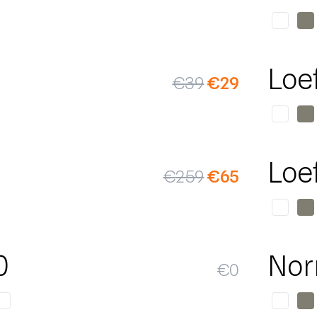
SALE
Loe
€
39
€
29
SALE
Loe
€
259
€
65
0
Nor
€
0