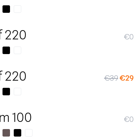
f 220
€
0
SALE
f 220
€
39
€
29
m 100
€
0