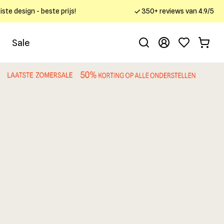
ste design - beste prijs!
350+ reviews van 4.9/5
Sale