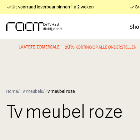
Uit voorraad leverbaar binnen 1 á 2 weken
Gr
De TV-kast
Sho
die bij je past
Home
/
TV meubels
/
Tv meubel roze
Tv meubel roze