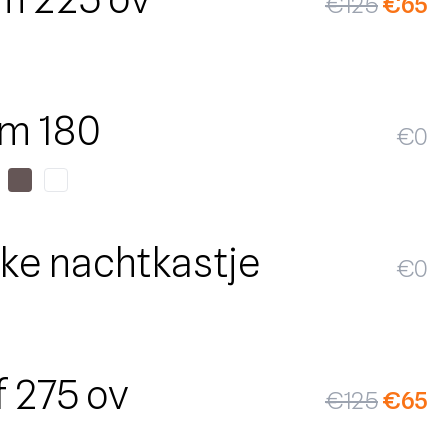
€
125
€
65
m 180
€
0
ke nachtkastje
€
0
SALE
f 275 ov
€
125
€
65