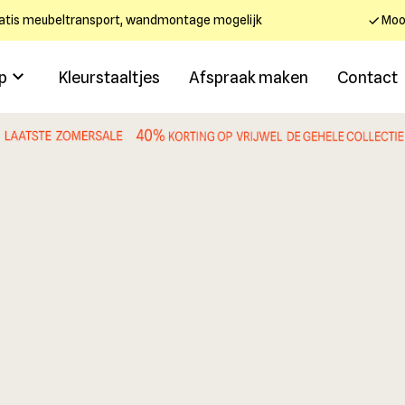
atis meubeltransport, wandmontage mogelijk
Mooi
p
Kleurstaaltjes
Afspraak maken
Contact
.