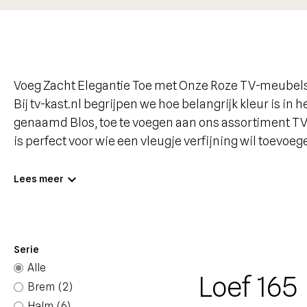
Voeg Zacht Elegantie Toe met Onze Roze TV-meubel
Bij tv-kast.nl begrijpen we hoe belangrijk kleur is in
genaamd Blos, toe te voegen aan ons assortiment TV-
is perfect voor wie een vleugje verfijning wil toevoe
Blos: Zacht en Elegant
expand_more
Lees meer
Blos is een subtiele pastel roze tint die uw interieur 
stijlen en kleuren. Of u nu een moderne, minimalistis
passen perfect bij uw interieur. De zachte roze tint
Serie
De Voordelen van Pastel Roze
Alle
Roze is een kleur die vaak geassocieerd wordt met ka
Loef 165
Brem
(2)
bevorderen. Pastel roze, zoals Blos, is bijzonder ges
Halm
(6)