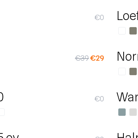
Loe
€
0
SALE
Nor
€
39
€
29
0
Wan
€
0
5 ov
Hal