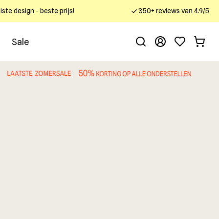
ste design - beste prijs!
350+ reviews van 4.9/5
Sale