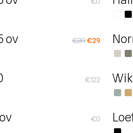
€
0
SALE
5 ov
Nor
€
39
€
29
0
Wik
€
122
 ov
Loe
€
0