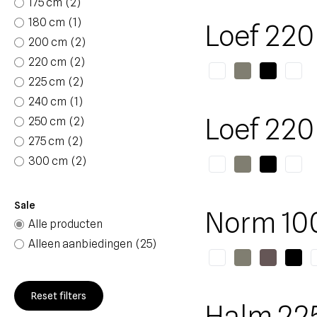
175 cm
(2)
180 cm
(1)
Loef 220
200 cm
(2)
220 cm
(2)
225 cm
(2)
240 cm
(1)
Loef 220
250 cm
(2)
275 cm
(2)
300 cm
(2)
Sale
Norm 10
Alle producten
Alleen aanbiedingen
(25)
Reset filters
Halm 22