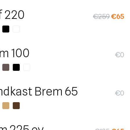
SALE
f 220
€
259
€
65
m 100
€
0
dkast Brem 65
€
0
SALE
m 225 ov