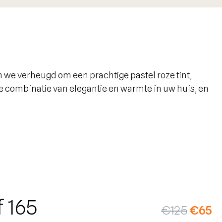
ijn we verheugd om een prachtige pastel roze tint,
e combinatie van elegantie en warmte in uw huis, en
lzijdig en gemakkelijk te combineren met verschillende
he sfeer wilt creëren, TV-meubels in de kleur Blos
rheersen.
t en kan een gevoel van welzijn en ontspanning
SALE
f 165
€
125
€
65
er. Deze tint brengt een gevoel van licht en ruimte in