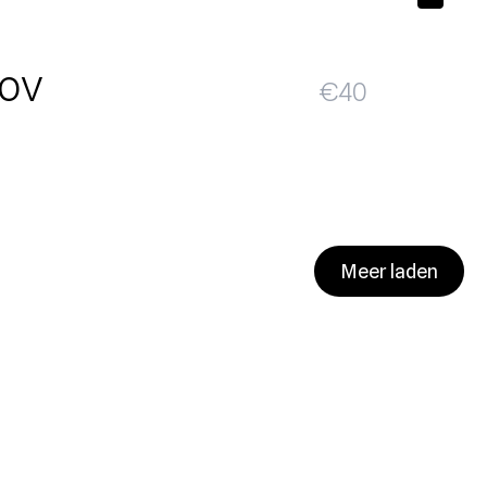
 ov
€
40
Meer laden