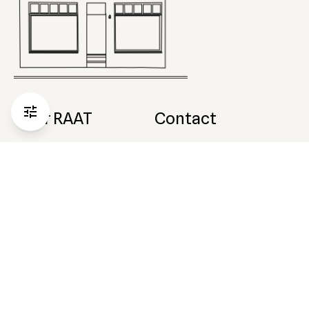
Over RAAT
Contact
Over ons
Witte de Withstraat 182 H
1057 ZL Amsterdam
Contact
Tel.
020-363 69 58
Afspraak maken
E-mail:
service@tv-kast.nl
Facebook
Showroom
Instagram