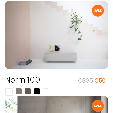
SALE
Norm 100
€
835
€
501
SALE