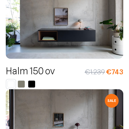
Halm 150 ov
€
1.239
€
743
SALE