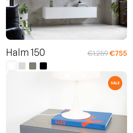
Halm 150
€
1.259
€
755
SALE