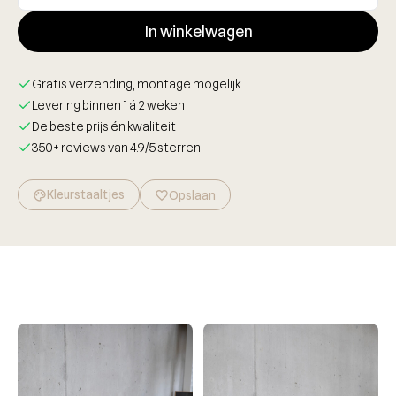
In winkelwagen
Gratis verzending, montage mogelijk
Levering binnen 1 á 2 weken
De beste prijs én kwaliteit
350+ reviews van 4.9/5 sterren
Kleurstaaltjes
palette
favorite_border
Opslaan