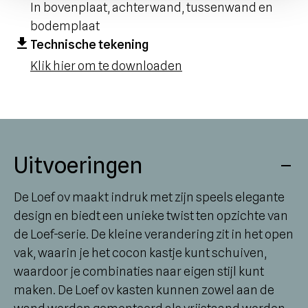
In bovenplaat, achterwand, tussenwand en
bodemplaat
Technische tekening
Klik hier om te downloaden
Uitvoeringen
De Loef ov maakt indruk met zijn speels elegante
design en biedt een unieke twist ten opzichte van
de Loef-serie. De kleine verandering zit in het open
vak, waarin je het cocon kastje kunt schuiven,
waardoor je combinaties naar eigen stijl kunt
maken. De Loef ov kasten kunnen zowel aan de