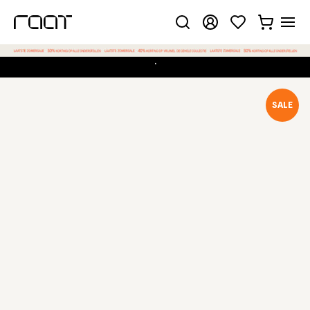
.
Gekozen configuratie
SALE