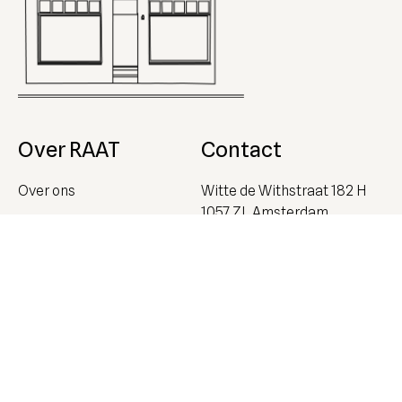
Over RAAT
Contact
Over ons
Witte de Withstraat 182 H
1057 ZL Amsterdam
Contact
Tel.
020-363 69 58
Afspraak maken
E-mail:
service@tv-kast.nl
Facebook
Showroom
Instagram