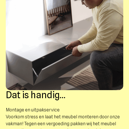
product dat gezien mag worden.
compartiment heeft een ruime uitsparing in de
achterwand, voor bijvoorbeeld een stekkerdoos of
een apparaat dat wat extra diepte nodig heeft.
Daarnaast heeft zowel de tussenwand als de
bodemplaat in elk vak een ronde kabeldoorvoer.
Dat is handig…
Montage en uitpakservice
Voorkom stress en laat het meubel monteren door onze
vakman! Tegen een vergoeding pakken wij het meubel