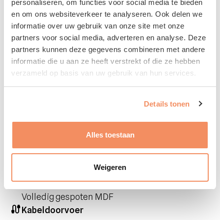
personaliseren, om functies voor social media te bieden
eigen stijl.
en om ons websiteverkeer te analyseren. Ook delen we
Het meubel is in de basis een zwevend ontwerp
informatie over uw gebruik van onze site met onze
dat eenvoudig aan de wand kan worden
partners voor social media, adverteren en analyse. Deze
gemonteerd. Voor een vrijstaande plaatsing kan
partners kunnen deze gegevens combineren met andere
de kast geplaatst op een lowboard of ons stijlvolle
informatie die u aan ze heeft verstrekt of die ze hebben
stalen frame.
verzameld op basis van uw gebruik van hun services.
Specificaties
Details tonen
Afmeting
Alles toestaan
220 x 40 x 35 cm
Gewicht
Weigeren
67.5 kg
Materiaal
Volledig gespoten MDF
Kabeldoorvoer