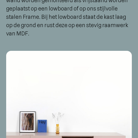
wand worden gemonteerd als vrijstaand worden
geplaatst op een lowboard of op ons stijlvolle
stalen Frame. Bij het lowboard staat de kast laag
op de grond en rust deze op een stevig raamwerk
van MDF.