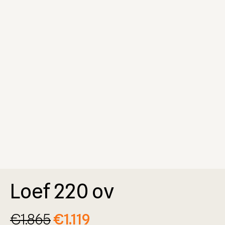
Loef 220 ov
€
1.865
€
1.119