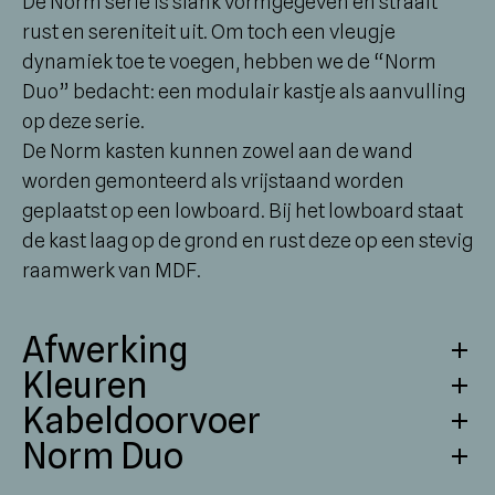
De Norm serie is slank vormgegeven en straalt
rust en sereniteit uit. Om toch een vleugje
dynamiek toe te voegen, hebben we de “Norm
Duo” bedacht: een modulair kastje als aanvulling
op deze serie.
De Norm kasten kunnen zowel aan de wand
worden gemonteerd als vrijstaand worden
geplaatst op een lowboard. Bij het lowboard staat
de kast laag op de grond en rust deze op een stevig
raamwerk van MDF.
Afwerking
Kleuren
We sluiten geen compromissen als het gaat om
Kabeldoorvoer
kwaliteit. Onze producten bestaan volledig uit
Onze meubels zijn leverbaar in diverse stijlvolle
Norm Duo
MDF. De verstekafwerking, waardoor hoeken en
kleuren.
De Halm ov serie leent zich uitstekend voor je
randen naadloos in elkaar overlopen, getuigt van