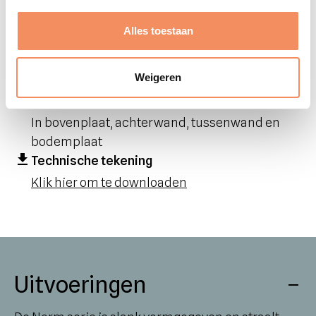
Gewicht
Alles toestaan
55.5 kg
Materiaal
Weigeren
Volledig gespoten MDF
Kabeldoorvoer
In bovenplaat, achterwand, tussenwand en
bodemplaat
Technische tekening
Klik hier om te downloaden
Uitvoeringen