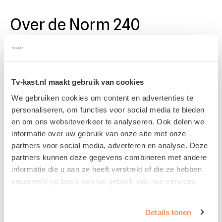
Over de Norm 240
De Norm kast is slank en is simpel qua design, less
is more.
Tv-kast.nl maakt gebruik van cookies
Wat dit meubel bijzonder leuk maakt is de Norm
We gebruiken cookies om content en advertenties te
Duo, een modulair kastje dat naadloos kan
personaliseren, om functies voor social media te bieden
worden gekoppeld aan de hoofdkast dankzij een
en om ons websiteverkeer te analyseren. Ook delen we
slim verbindingssysteem.
informatie over uw gebruik van onze site met onze
Verkrijgbaar in diverse mooie kleuren combineert
partners voor social media, adverteren en analyse. Deze
dit duo kastje moeiteloos.
partners kunnen deze gegevens combineren met andere
Specificaties
informatie die u aan ze heeft verstrekt of die ze hebben
verzameld op basis van uw gebruik van hun services.
Afmeting
Details tonen
240 x 40 x 25 cm