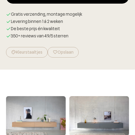
Gratis verzending, montage mogelijk
Levering binnen 1 á 2 weken
De beste prijs én kwaliteit
350+ reviews van 4.9/5 sterren
Kleurstaaltjes
palette
favorite_border
Opslaan