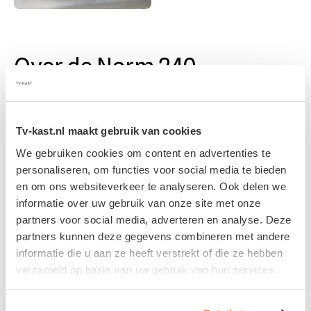
Over de Norm 240
De Norm kast is slank en is simpel qua design, less
Tv-kast.nl maakt gebruik van cookies
is more.
We gebruiken cookies om content en advertenties te
Wat dit meubel bijzonder leuk maakt is de Norm
personaliseren, om functies voor social media te bieden
Duo, een modulair kastje dat naadloos kan
en om ons websiteverkeer te analyseren. Ook delen we
worden gekoppeld aan de hoofdkast dankzij een
informatie over uw gebruik van onze site met onze
slim verbindingssysteem.
partners voor social media, adverteren en analyse. Deze
Verkrijgbaar in diverse mooie kleuren combineert
partners kunnen deze gegevens combineren met andere
dit duo kastje moeiteloos.
informatie die u aan ze heeft verstrekt of die ze hebben
Specificaties
verzameld op basis van uw gebruik van hun services.