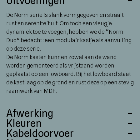
Uitvoeringen
De Norm serie is slank vormgegeven en straalt
rust en sereniteit uit. Om toch een vleugje
dynamiek toe te voegen, hebben we de “Norm
Duo” bedacht: een modulair kastje als aanvulling
op deze serie.
De Norm kasten kunnen zowel aan de wand
worden gemonteerd als vrijstaand worden
geplaatst op een lowboard. Bij het lowboard staat
de kast laag op de grond en rust deze op een stevig
raamwerk van MDF.
Afwerking
Kleuren
We sluiten geen compromissen als het gaat om
Kabeldoorvoer
kwaliteit. Onze producten bestaan volledig uit
Onze meubels zijn leverbaar in diverse stijlvolle