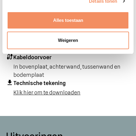
Details tonen
Afmeting
240 x 40 x 25 cm
Alles toestaan
Gewicht
55.5 kg
Materiaal
Weigeren
Volledig gespoten MDF
Kabeldoorvoer
In bovenplaat, achterwand, tussenwand en
bodemplaat
Technische tekening
Klik hier om te downloaden