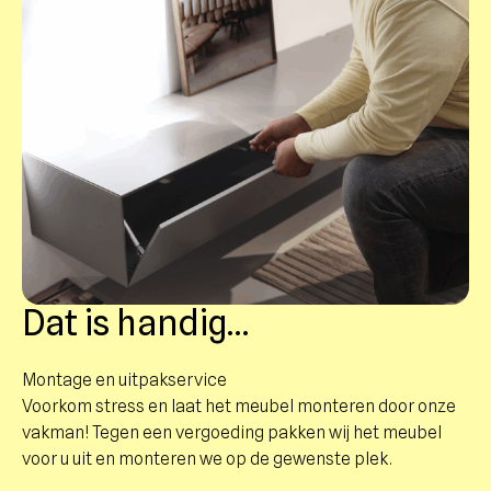
een apparaat dat wat extra diepte nodig heeft.
vandaar dat het bij deze optie niet mogelijk is.
Daarnaast heeft zowel de tussenwand als de
bodemplaat in elk vak een ronde kabeldoorvoer.
Dat is handig…
Montage en uitpakservice
Voorkom stress en laat het meubel monteren door onze
vakman! Tegen een vergoeding pakken wij het meubel
voor u uit en monteren we op de gewenste plek.