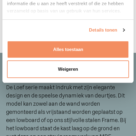
In bovenplaat, achterwand, tussenwand en
informatie die u aan ze heeft verstrekt of die ze hebben
verzameld op basis van uw gebruik van hun services.
bodemplaat
Technische tekening
Klik hier om te downloaden
Details tonen
Alles toestaan
Weigeren
Uitvoeringen
De Loef serie maakt indruk met zijn elegante
design en de speelse dynamiek van deurtjes. Dit
model kan zowel aan de wand worden
gemonteerd als vrijstaand worden geplaatst op
een lowboard of op ons stijlvolle stalen Frame. Bij
het lowboard staat de kast laag op de grond en