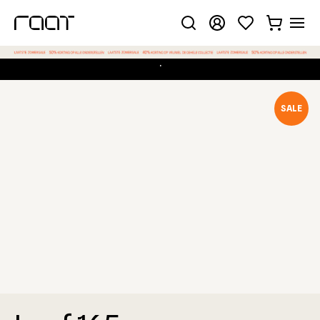
.
Gekozen configuratie
SALE