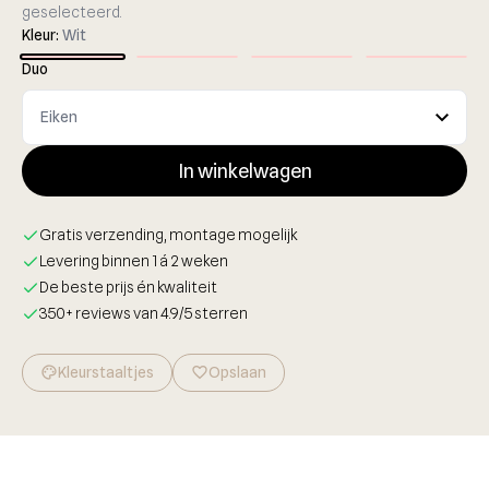
geselecteerd.
Kleur:
Wit
Duo
In winkelwagen
Gratis verzending, montage mogelijk
Levering binnen 1 á 2 weken
De beste prijs én kwaliteit
350+ reviews van 4.9/5 sterren
Kleurstaaltjes
palette
favorite_border
Opslaan