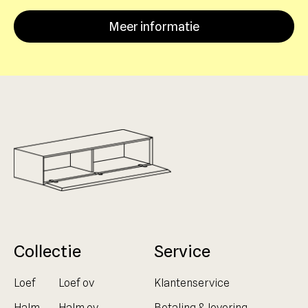
Meer informatie
Collectie
Service
Loef
Loef ov
Klantenservice
Halm
Halm ov
Betaling & levering