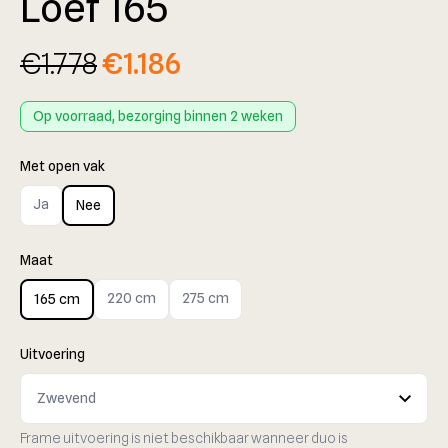
Loef 165
€
1.778
€
1.186
Op voorraad, bezorging binnen 2 weken
Met open vak
Ja
Nee
Maat
220 cm
275 cm
165 cm
Uitvoering
Frame uitvoering is niet beschikbaar wanneer duo is