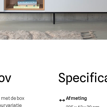
ov
Specific
 met de box
Afmeting
eurvariatie