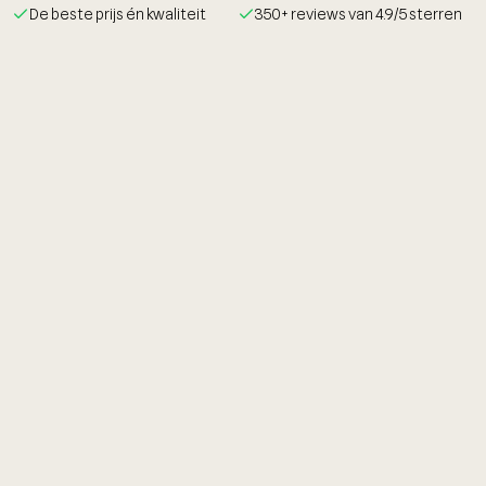
De beste prijs én kwaliteit
350+ reviews van 4.9/5 sterren