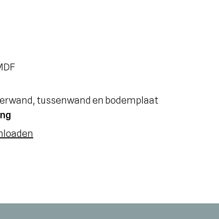
 MDF
hterwand, tussenwand en bodemplaat
ing
wnloaden