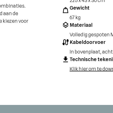
225 x 43 x 30 cm
combinaties.
Gewicht
d aan de
67 kg
e kiezen voor
Materiaal
Volledig gespoten
Kabeldoorvoer
In bovenplaat, ac
Technische teken
Klik hier om te do