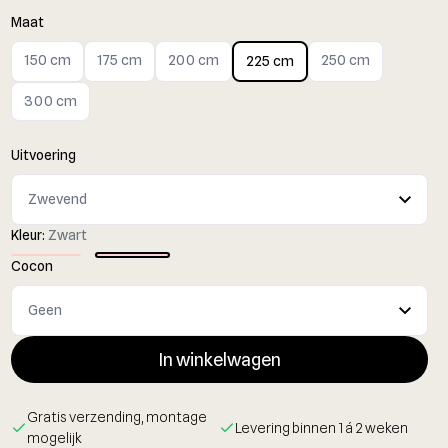
Maat
150 cm
175 cm
200 cm
250 cm
225 cm
300 cm
Uitvoering
Kleur:
Zwart
Cocon
In winkelwagen
Gratis verzending, montage
Levering binnen 1 á 2 weken
mogelijk