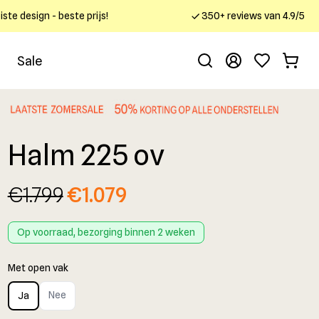
ste design - beste prijs!
350+ reviews van 4.9/5
Sale
Halm 225 ov
€
1.799
€
1.079
Op voorraad, bezorging binnen 2 weken
Met open vak
Nee
Ja