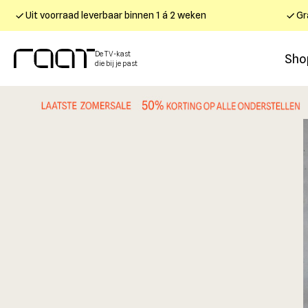
Uit voorraad leverbaar binnen 1 á 2 weken
Gr
De TV-kast
Sho
die bij je past