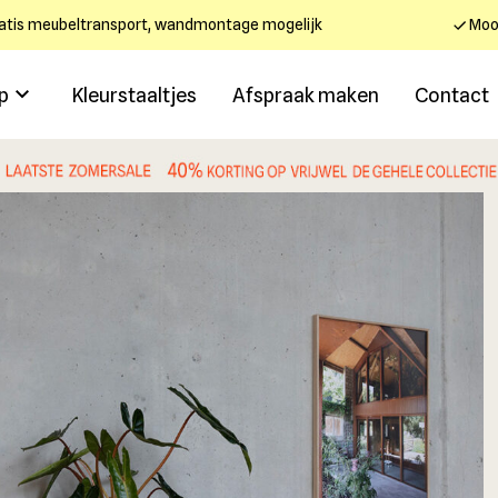
atis meubeltransport, wandmontage mogelijk
Mooi
p
Kleurstaaltjes
Afspraak maken
Contact
.