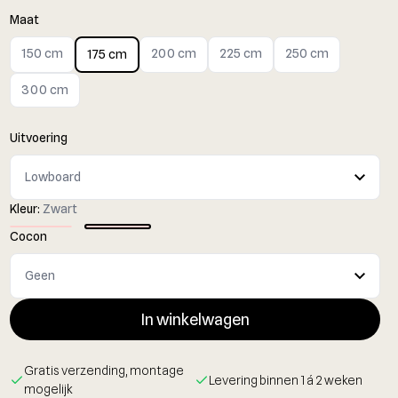
Maat
150 cm
200 cm
225 cm
250 cm
175 cm
300 cm
Uitvoering
Kleur:
Zwart
Cocon
In winkelwagen
Gratis verzending, montage
Levering binnen 1 á 2 weken
mogelijk