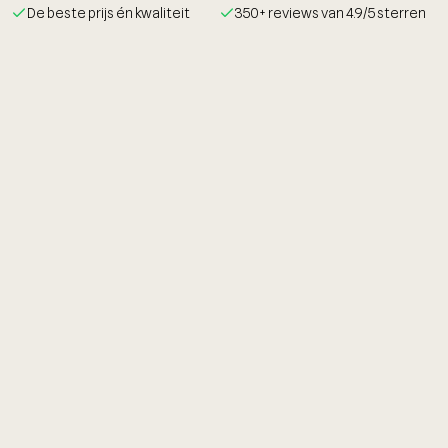
De beste prijs én kwaliteit
350+ reviews van 4.9/5 sterren