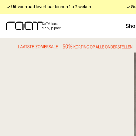
Uit voorraad leverbaar binnen 1 á 2 weken
Gr
De TV-kast
Sho
die bij je past