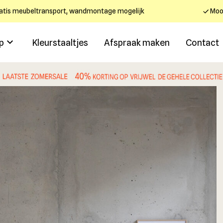
atis meubeltransport, wandmontage mogelijk
Mooi
p
Kleurstaaltjes
Afspraak maken
Contact
.