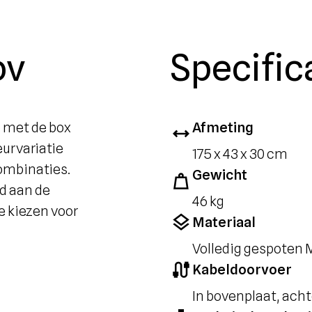
ov
Specific
 met de box
Afmeting
eurvariatie
175 x 43 x 30 cm
combinaties.
Gewicht
d aan de
46 kg
e kiezen voor
Materiaal
Volledig gespoten
Kabeldoorvoer
In bovenplaat, ac