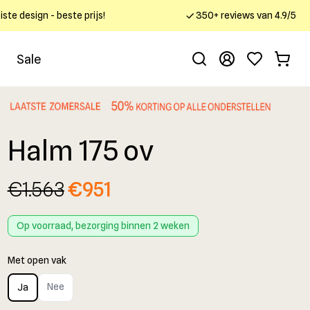
ste design - beste prijs!
350+ reviews van 4.9/5
Sale
Halm 175 ov
€
1.563
€
951
Op voorraad, bezorging binnen 2 weken
Met open vak
Nee
Ja